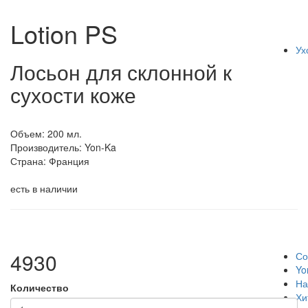
Lotion PS
Ух
Лосьон для склонной к
сухости коже
Объем: 200 мл.
Производитель:
Yon-Ka
Страна: Франция
есть в наличии
4930
Со
Yo
На
Количество
Хи