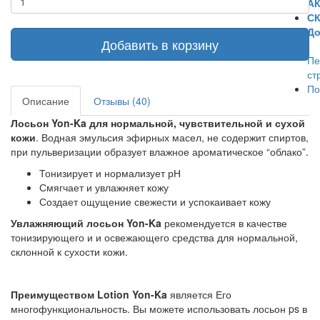
А
С
До
Добавить в корзину
Пе
ст
По
Описание
Отзывы (40)
Лосьон Yon-Ka для нормальной, чувствительной и сухой
кожи
. Водная эмульсия эфирных масел, не содержит спиртов,
при пульверизации образует влажное ароматическое “облако”.
Тонизирует и нормализует рН
Смягчает и увлажняет кожу
Создает ощущение свежести и успокаивает кожу
Увлажняющий лосьон Yon-Ka
рекомендуется в качестве
тонизирующего и и освежающего средства для нормальной,
склонной к сухости кожи.
Преимуществом Lotion Yon-Ka
является Его
многофункциональность. Вы можете использовать лосьон ps в