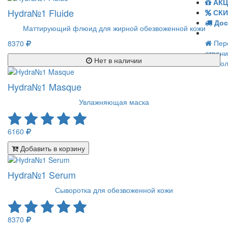
АКЦ
Hydra№1 Fluide
СКИ
Дос
Маттирующий флюид для жирной обезвоженной кожи
Пере
8370
страни
Нет в наличии
Пол
Hydra№1 Masque
Увлажняющая маска
6160
Добавить в корзину
Hydra№1 Serum
Сыворотка для обезвоженной кожи
8370