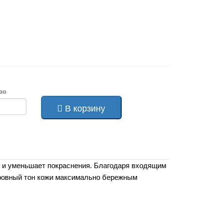
во
В корзину
 и уменьшает покраснения. Благодаря входящим 
 ровный тон кожи максимально бережным 