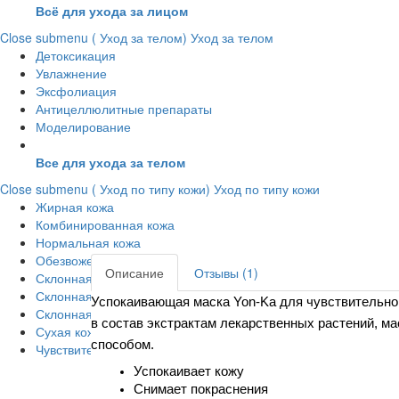
Всё для ухода за лицом
Close submenu ( Уход за телом)
Уход за телом
Детоксикация
Увлажнение
Эксфолиация
Антицеллюлитные препараты
Моделирование
Все для ухода за телом
Close submenu ( Уход по типу кожи)
Уход по типу кожи
Жирная кожа
Комбинированная кожа
Нормальная кожа
Обезвоженная кожа
Описание
Отзывы (1)
Склонная к Акне
Склонная к пигментации
Успокаивающая маска Yon-Ka для чувствительной
Склонная к старению
в состав экстрактам лекарственных растений, ма
Сухая кожа
способом.
Чувствительная кожа
Успокаивает кожу
Снимает покраснения