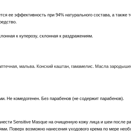
ется ее эффективность при 94% натурального состава, а также то
редство. 
клонная к куперозу, склонная к раздражениям.
птечная, мальва. Конский каштан, гамамелис. Масла зародышей 
. Не комедогенен. Без парабенов (не содержит парабенов). 
анести Sensitive Masque на очищенную кожу лица и шеи после ра
ми. Поверх возможно нанесения уходового крема по мере необ