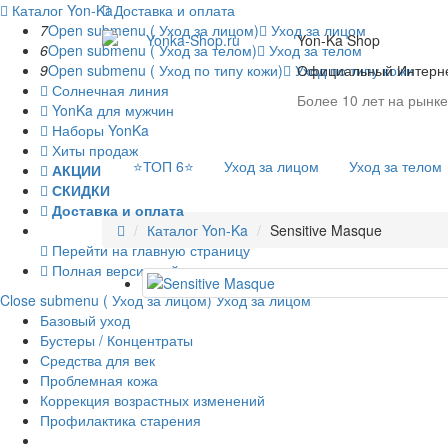
Каталог Yon-Ka
Доставка и оплата
7
Open submenu ( Уход за лицом)
Уход за лицом
Yon-Ka Shop
6
Open submenu ( Уход за телом)
Уход за телом
9
Open submenu ( Уход по типу кожи)
Уход по типу кожи
Официальный Интерне
Солнечная линия
Более 10 лет на рынке
YonKa для мужчин
Наборы YonKa
Хиты продаж
⭐️ТОП 6⭐️
Уход за лицом
Уход за телом
АКЦИИ
СКИДКИ
Доставка и оплата
Каталог Yon-Ka
Sensitive Masque
Перейти на главную страницу
Полная версия сайта
Close submenu ( Уход за лицом)
Уход за лицом
Базовый уход
Бустеры / Концентраты
Средства для век
Проблемная кожа
Коррекция возрастных изменений
Профилактика старения